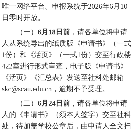
唯一网络平台。申报系统于2026年6月10
日零时开放。
（一）
6
月
18
日前
，请各单位将申请
人
从系统导出
的纸质版《申请书》
（一式
1份）和《活页》（一式1份）
交至行政楼
422室进行形式审查，
电子版
《申请书》
《活页》《汇总表》
发送至社科处邮箱
skc@scau.edu.cn，
逾期不予受理。
（二）
6
月
2
4
日前
，请各单位将申请
人的《申请书》（须本人签字）交至社科
处，待加盖学校公章后，由申请人全文扫